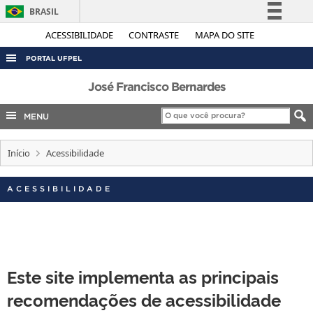
BRASIL
Simplifique!
ACESSIBILIDADE
CONTRASTE
MAPA DO SITE
Comunica BR
PORTAL UFPEL
Participe
ACESSO À INFORMAÇÃO
José Francisco Bernardes
Acesso à informação
AUDITORIA
MENU
Legislação
COBALTO
Canais
Início
Acessibilidade
CONCURSOS
EDITAIS
ACESSIBILIDADE
INTERNACIONAL
OUVIDORIA
PORTARIAS
Este site implementa as principais
TELEFONES
recomendações de acessibilidade