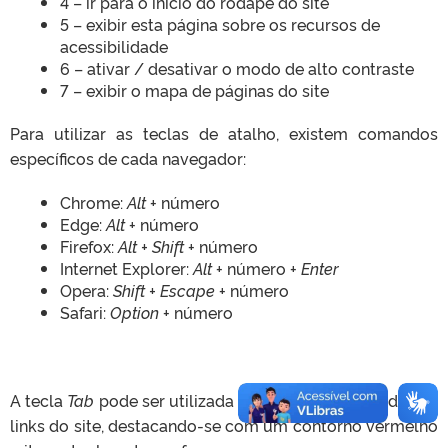
4 – ir para o início do rodapé do site
5 – exibir esta página sobre os recursos de
acessibilidade
6 – ativar / desativar o modo de alto contraste
7 – exibir o mapa de páginas do site
Para utilizar as teclas de atalho, existem comandos
específicos de cada navegador:
Chrome:
Alt
+ número
Edge:
Alt
+ número
Firefox:
Alt + Shift
+ número
Internet Explorer:
Alt
+ número +
Enter
Opera:
Shift + Escape
+ número
Safari:
Option
+ número
A tecla
Tab
pode ser utilizada para navegar por todos os
links do site, destacando-se com um contorno vermelho