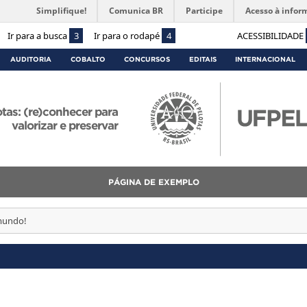
Simplifique!
Comunica BR
Participe
Acesso à infor
Ir para a busca
3
Ir para o rodapé
4
ACESSIBILIDADE
AUDITORIA
COBALTO
CONCURSOS
EDITAIS
INTERNACIONAL
otas: (re)conhecer para
valorizar e preservar
PÁGINA DE EXEMPLO
mundo!