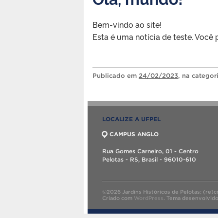
Bem-vindo ao site!
Esta é uma notícia de teste. Você 
Publicado
em
24/02/2023
, na categor
LOCALIZE A UFPEL
CAMPUS ANGLO
Rua Gomes Carneiro, 01 - Centro
Pelotas - RS, Brasil - 96010-610
©2026 Jardins Históricos de Pelotas: (re)c
Criado com
WordPress
.
Tema desenvolvid