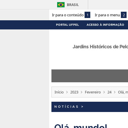
BRASIL
Ir para o conteúdo
1
Ir para o menu
2
PORTAL UFPEL
ACESSO À INFORMAÇÃO
Jardins Históricos de Pel
Início
2023
Fevereiro
24
Olá, 
NOTÍCIAS
>
Olá, mundo!