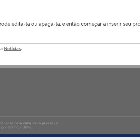
pode editá-la ou apagá-la, e então começar a inserir seu pr
ia
Notícias
.
onhecer para valorizar e preservar.
o por
SGTIC / UFPel
.