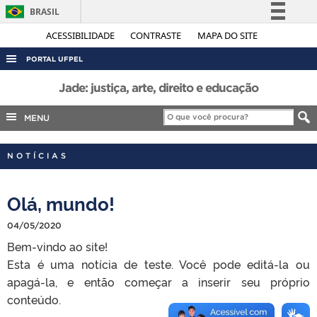
BRASIL
Simplifique!
ACESSIBILIDADE
CONTRASTE
MAPA DO SITE
Comunica BR
PORTAL UFPEL
Participe
ACESSO À INFORMAÇÃO
Jade: justiça, arte, direito e educação
Acesso à informação
AUDITORIA
MENU
Legislação
COBALTO
Canais
NOTÍCIAS
CONCURSOS
EDITAIS
Olá, mundo!
INTERNACIONAL
04/05/2020
OUVIDORIA
Bem-vindo ao site!
PORTARIAS
Esta é uma notícia de teste. Você pode editá-la ou
TELEFONES
apagá-la, e então começar a inserir seu próprio
conteúdo.