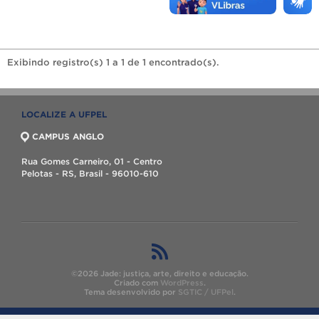
Exibindo registro(s) 1 a 1 de 1 encontrado(s).
LOCALIZE A UFPEL
CAMPUS ANGLO
Rua Gomes Carneiro, 01 - Centro
Pelotas - RS, Brasil - 96010-610
©2026 Jade: justiça, arte, direito e educação.
Criado com
WordPress
.
Tema desenvolvido por
SGTIC / UFPel
.