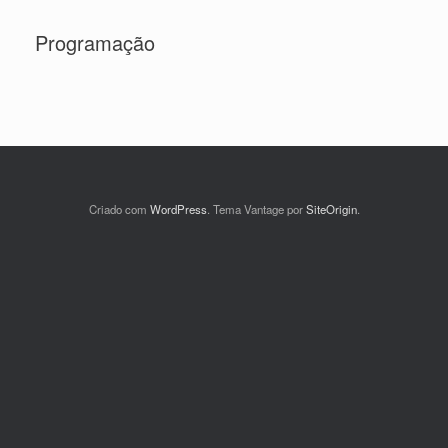
Programação
Criado com
WordPress
. Tema Vantage por
SiteOrigin
.