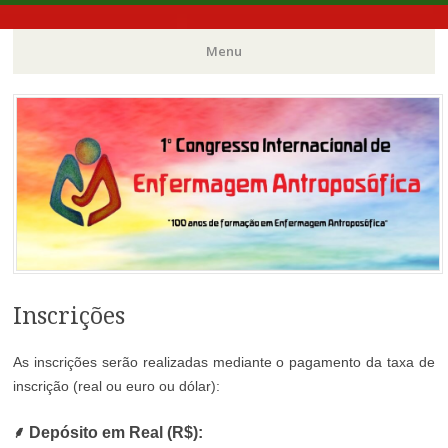
100 anos de formação em Enfermagem Antroposófica
1° Congresso
Menu
Internacional de
Pular
para
o
Enfermagem
conteúdo
Antroposófica
Inscrições
As inscrições serão realizadas mediante o pagamento da taxa de
inscrição (real ou euro ou dólar):
⸙ Depósito em Real (R$):