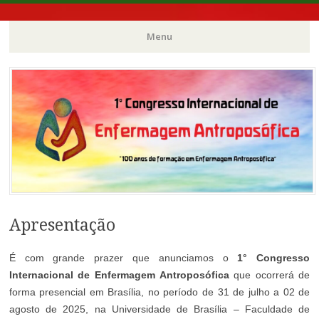
100 anos de formação em Enfermagem Antroposófica
1° Congresso
Menu
Internacional de
Pular
para
o
Enfermagem
conteúdo
Antroposófica
Apresentação
É com grande prazer que anunciamos o
1° Congresso
Internacional de Enfermagem Antroposófica
que ocorrerá de
forma presencial em Brasília, no período de 31 de julho a 02 de
agosto de 2025, na Universidade de Brasília – Faculdade de