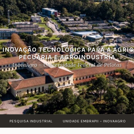
 INOVAÇÃO TECNOLÓGICA PARA A AGRI
PECUÁRIA E AGROINDÚSTRIA
InovaAgro – Universidade Federal de Pelotas
PESQUISA INDUSTRIAL
UNIDADE EMBRAPII – INOVAAGRO