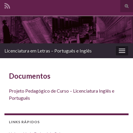
Alte
form
Search for:
de
pesq
Licenciatura em Letras – Português e Inglês
Alter
nave
Documentos
Projeto Pedagógico de Curso – Licenciatura Inglês e
Português
LINKS RÁPIDOS