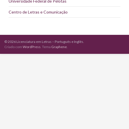
Universidade Federal de Pelotas
Centro de Letras e Comunicação
© 2026 Licenciatura em Letras – Português e Inglês.
Criado com
WordPress
. Tema
Graphene
.