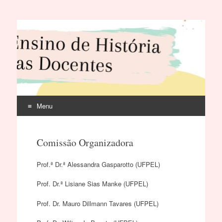
Menu
Pular
para
Comissão Organizadora
o
conteúdo
Prof.ª Dr.ª Alessandra Gasparotto (UFPEL)
Prof. Dr.ª Lisiane Sias Manke (UFPEL)
Prof. Dr. Mauro Dillmann Tavares (UFPEL)