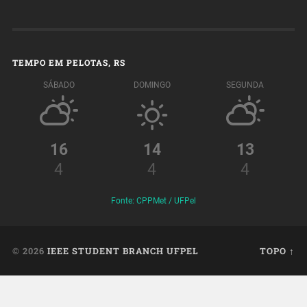
TEMPO EM PELOTAS, RS
SÁBADO
DOMINGO
SEGUNDA
16
14
13
4
4
4
Fonte: CPPMet / UFPel
© 2026
IEEE STUDENT BRANCH UFPEL
TOPO ↑