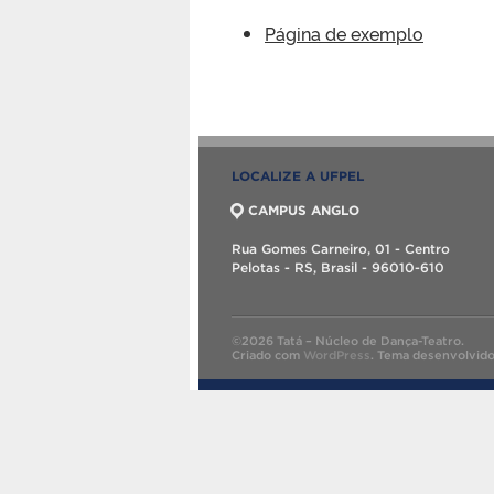
Página de exemplo
LOCALIZE A UFPEL
CAMPUS ANGLO
Rua Gomes Carneiro, 01 - Centro
Pelotas - RS, Brasil - 96010-610
©2026 Tatá – Núcleo de Dança-Teatro.
Criado com
WordPress
.
Tema desenvolvid