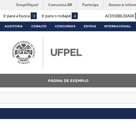
Simplifique!
Comunica BR
Participe
Acesso à infor
Ir para a busca
3
Ir para o rodapé
4
ACESSIBILIDADE
AUDITORIA
COBALTO
CONCURSOS
EDITAIS
INTERNACIONAL
PÁGINA DE EXEMPLO