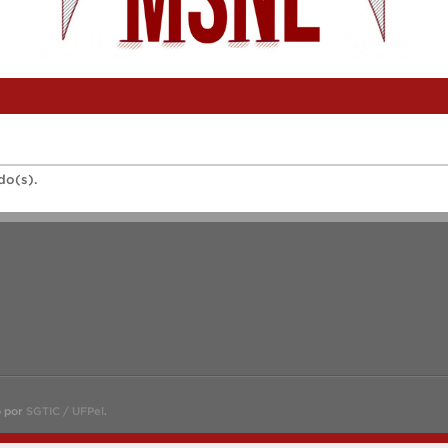
do(s).
o por
SGTIC / UFPel
.