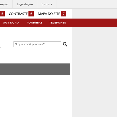
mação
Legislação
Canais
5
CONTRASTE
6
MAPA DO SITE
7
OUVIDORIA
PORTARIAS
TELEFONES