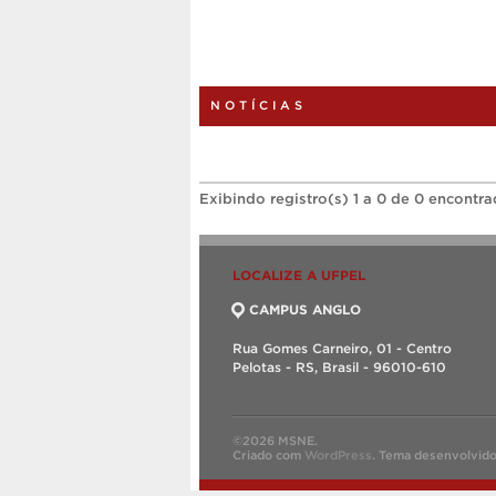
NOTÍCIAS
Exibindo registro(s) 1 a 0 de 0 encontra
LOCALIZE A UFPEL
CAMPUS ANGLO
Rua Gomes Carneiro, 01 - Centro
Pelotas - RS, Brasil - 96010-610
©2026 MSNE.
Criado com
WordPress
.
Tema desenvolvid