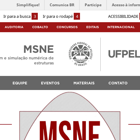
Simplifique!
Comunica BR
Participe
Acesso à infor
Ir para a busca
3
Ir para o rodapé
4
ACESSIBILIDADE
AUDITORIA
COBALTO
CONCURSOS
EDITAIS
INTERNACIONAL
MSNE
m e simulação numérica de
estruturas
EQUIPE
EVENTOS
MATERIAIS
CONTATO