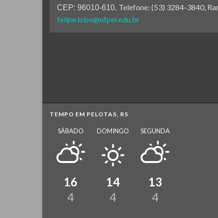
Telefone: (53) 3284-3840, Ra
CEP: 96010-610.
felipe.lobo@ufpel.edu.br
TEMPO EM PELOTAS, RS
SÁBADO
DOMINGO
SEGUNDA
16
14
13
4
4
4