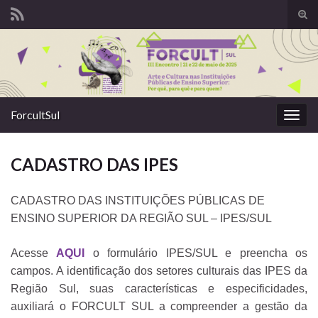
Alte
form
Search for:
de
pesq
ForcultSul
Alter
nave
CADASTRO DAS IPES
CADASTRO DAS INSTITUIÇÕES PÚBLICAS DE
ENSINO SUPERIOR DA REGIÃO SUL – IPES/SUL
Acesse
AQUI
o formulário IPES/SUL e preencha os
campos. A identificação dos setores culturais das IPES da
Região Sul, suas características e especificidades,
auxiliará o FORCULT SUL a compreender a gestão da