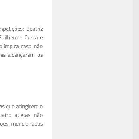
mpetições: Beatriz
 Guilherme Costa e
 olímpica caso não
les alcançaram os
as que atingirem o
atro atletas não
ções mencionadas