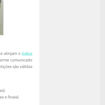
ue atinjam o
índice
onforme comunicado
tições são válidas
is)
s e finais)