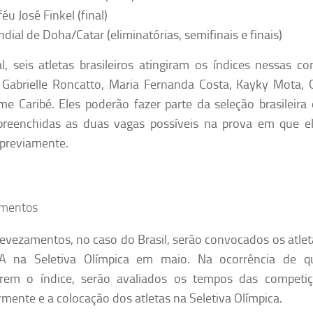
éu José Finkel (final)
dial de Doha/Catar (eliminatórias, semifinais e finais)
l, seis atletas brasileiros atingiram os índices nessas co
, Gabrielle Roncatto, Maria Fernanda Costa, Kayky Mota,
me Caribé. Eles poderão fazer parte da seleção brasileira
preenchidas as duas vagas possíveis na prova em que e
 previamente.
mentos
revezamentos, no caso do Brasil, serão convocados os atlet
 A na Seletiva Olímpica em maio. Na ocorrência de qu
arem o índice, serão avaliados os tempos das competi
rmente e a colocação dos atletas na Seletiva Olímpica.