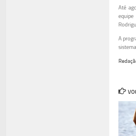
Até ag
equipe
Rodrigu
A progr
sistema
Redaçã
VOC