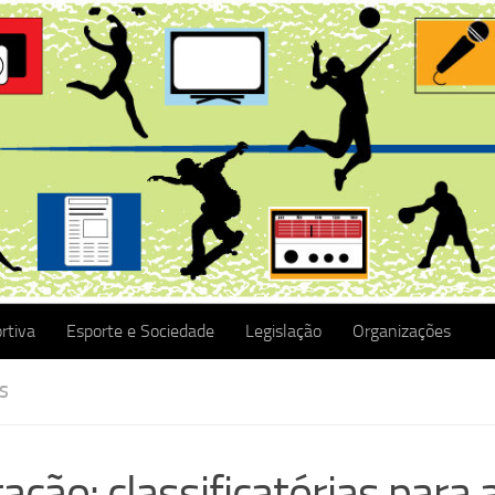
rtiva
Esporte e Sociedade
Legislação
Organizações
S
ação: classificatórias para 