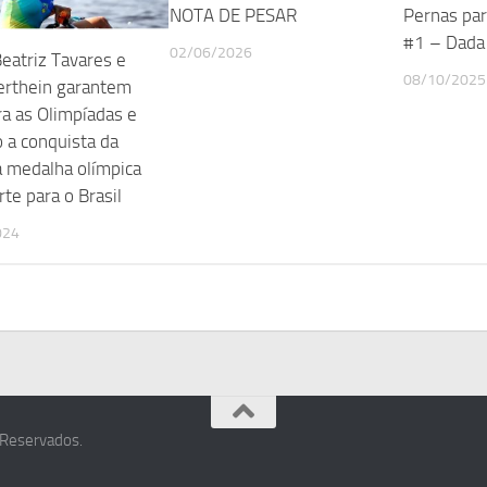
NOTA DE PESAR
Pernas par
#1 – Dada 
02/06/2026
eatriz Tavares e
08/10/2025
erthein garantem
ra as Olimpíadas e
o a conquista da
a medalha olímpica
te para o Brasil
024
 Reservados.