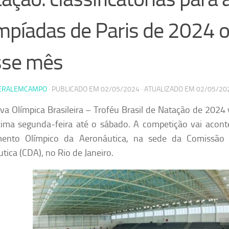
mpíadas de Paris de 2024 
sse mês
ERALEMCAMPO
· PUBLICADO EM
02/05/2024
· ATUALIZADO EM
02/05/20
iva Olímpica Brasileira – Troféu Brasil de Natação de 2024 v
ima segunda-feira até o sábado. A competição vai acont
mento Olímpico da Aeronáutica, na sede da Comissão
tica (CDA), no Rio de Janeiro.