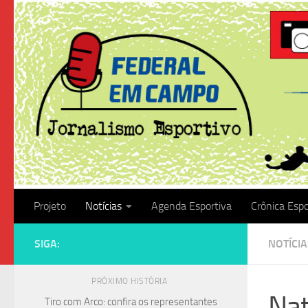
Skip to content
Projeto
Notícias
Agenda Esportiva
Crônica Espo
SIGA:
NOTÍCIA
PRÓXIMO HISTÓRIA
Nat
Tiro com Arco: confira os representantes