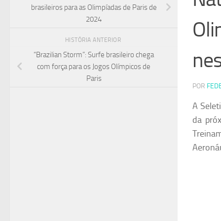
brasileiros para as Olimpíadas de Paris de
2024
Oli
HISTÓRIA ANTERIOR
ne
“Brazilian Storm”: Surfe brasileiro chega
com força para os Jogos Olímpicos de
Paris
POR
FED
A Selet
da próx
Treina
Aeronáu