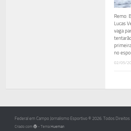
Remo: B
Lucas V
vaga pa
tentarã
primeir
no espor
02/05/2
Federal em Campo Jornalismo Esportivo © 2026. Todos Direitos
Criado com
- Tema
Hueman