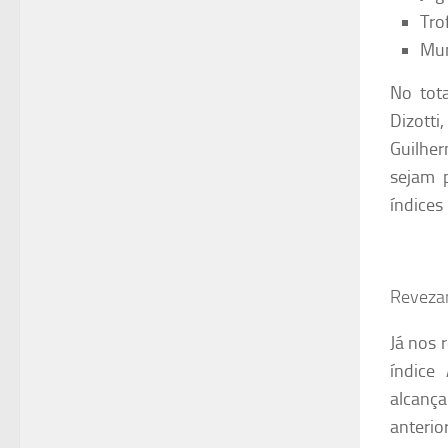
Trof
Mun
No tota
Dizotti
Guilher
sejam 
índices
Reveza
Já nos 
índice
alcanç
anterio