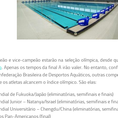
ão e vice-campeão estarão na seleção olímpica, desde q
o
. Apenas os tempos da final A irão valer. No entanto, c
nfederação Brasileira de Desportos Aquáticos, outras compe
e os atletas alcancem o índice olímpico. São elas:
dial de Fukuoka/Japão (eliminatórias, semifinais e finais)
dial Junior – Natanya/Israel (eliminatórias, semifinais e fina
dial Universitário – Chengdu/China (eliminatórias, semifinai
os Pan-Americanos (final)