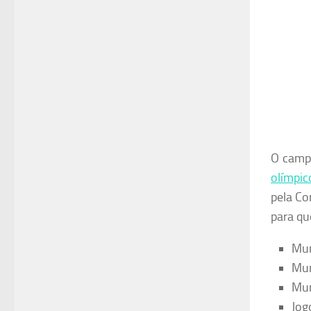
O campe
olímpic
pela Co
para qu
Mun
Mun
Mun
Jog