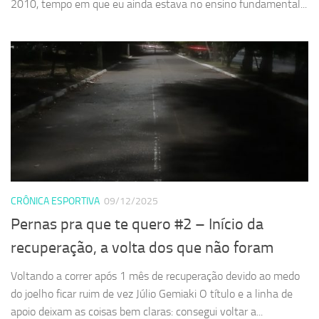
2010, tempo em que eu ainda estava no ensino fundamental...
CRÔNICA ESPORTIVA
09/12/2025
Pernas pra que te quero #2 – Início da
recuperação, a volta dos que não foram
Voltando a correr após 1 mês de recuperação devido ao medo
do joelho ficar ruim de vez Júlio Gemiaki O título e a linha de
apoio deixam as coisas bem claras: consegui voltar a...