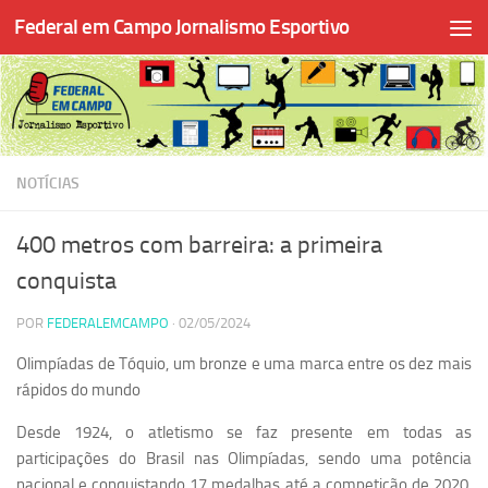
Federal em Campo Jornalismo Esportivo
Skip to content
NOTÍCIAS
400 metros com barreira: a primeira
conquista
POR
FEDERALEMCAMPO
·
02/05/2024
Olimpíadas de Tóquio, um bronze e uma marca entre os dez mais
rápidos do mundo
Desde 1924, o atletismo se faz presente em todas as
participações do Brasil nas Olimpíadas, sendo uma potência
nacional e conquistando 17 medalhas até a competição de 2020,