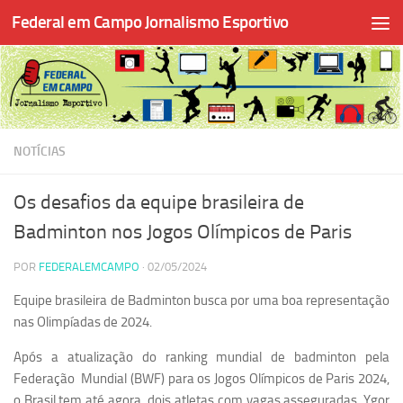
Federal em Campo Jornalismo Esportivo
Skip to content
NOTÍCIAS
Os desafios da equipe brasileira de
Badminton nos Jogos Olímpicos de Paris
POR
FEDERALEMCAMPO
·
02/05/2024
Equipe brasileira de Badminton busca por uma boa representação
nas Olimpíadas de 2024.
Após a atualização do ranking mundial de badminton pela
Federação Mundial (BWF) para os Jogos Olímpicos de Paris 2024,
o Brasil tem até agora dois atletas com vagas asseguradas. Ygor