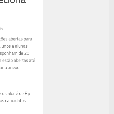
24
ções abertas para
alunos e alunas
disponham de 20
s estão abertas até
lário anexo
e o valor é de R$
aos candidatos