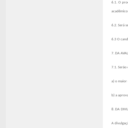
6.1. O pro
acadêmico 
6.2. Será 
6.3 O cand
7. DA AVA
7.1
.
Serão 
a) o maior
b) a aprov
8. DA
DIV
A divulgaç