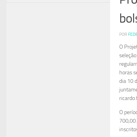
bol
POR
FED
O Proje
seleção
regular
horas s
dia 10 
juntame
ricardo
O perío
700,00.
inscrito