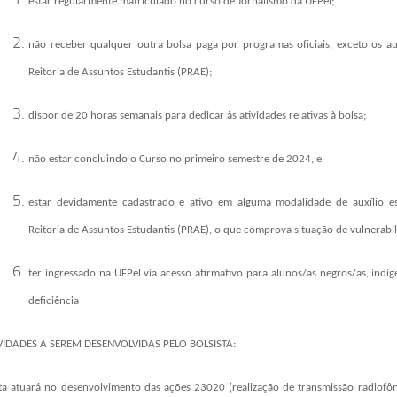
estar regularmente matriculado no curso de Jornalismo da UFPel;
não receber qualquer outra bolsa paga por programas oficiais, exceto os aux
Reitoria de Assuntos Estudantis (PRAE);
dispor de 20 horas semanais para dedicar às atividades relativas à bolsa;
não estar concluindo o Curso no primeiro semestre de 2024, e
estar devidamente cadastrado e ativo em alguma modalidade de auxílio est
Reitoria de Assuntos Estudantis (PRAE), o que comprova situação de vulnerabil
ter ingressado na UFPel via acesso afirmativo para alunos/as negros/as, ind
deficiência
IVIDADES A SEREM DESENVOLVIDAS PELO BOLSISTA:
ta atuará no desenvolvimento das ações 23020 (realização de transmissão radiofôn