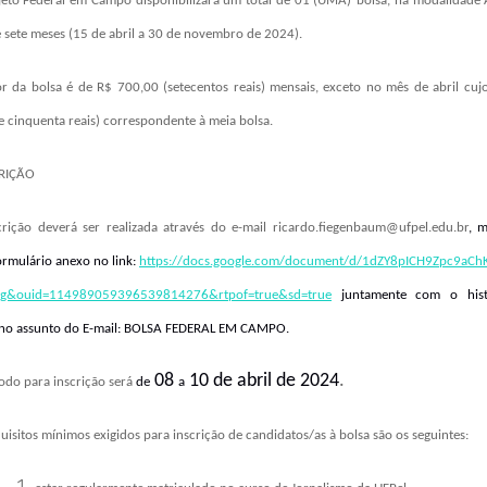
jeto
Federal em Campo
disponibilizará um total de 01 (UMA)
bolsa, na modalidade
e sete meses (15 de abril a 30 de novembro de
2024
).
r da bolsa é de R$ 700,00 (setecentos reais) mensais, exceto no mês de abril cuj
 e cinquenta reais) correspondente à meia bolsa.
CRIÇÃO
rição deverá ser realizada através do e-mail
ricardo.fiegenbaum@ufpel.edu.br
, 
ormulário anexo no link:
https://docs.google.com/document/d/1dZY8pICH9Zpc9aC
ng&ouid=114989059396539814276&rtpof=true&sd=true
juntamente com o histó
no assunto do E-mail:
BOLSA FEDERAL EM CAMPO.
08
10 de abril de 2024
.
odo para inscrição será
de
a
uisitos mínimos exigidos para inscrição de candidatos/as à bolsa são os seguintes: