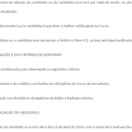
cesso de seleção do candidato ou da candidata ocorrerá por meio do
envio, no ato
atualizado.
selecionado/a o/a candidato/a que tiver a melhor
média geral no Curso.
idato ou a candidata que não enviar o
histórico
(item 4.2. acima)
será desclassificado
LIAÇÃO E DOS CRITÉRIOS DE DESEMPATE
considerados para desempate os seguintes critérios:
 número de créditos concluídos em disciplinas do Curso de Jornalismo;
ação nas disciplinas obrigatórias de Rádio e Radiojornalismo.
ULGAÇÃO
DO
RESULTADO:
ão do resultado ocorrerá até o dia
12 de abril de 202
4
com
o envio de e-mail aos/às 