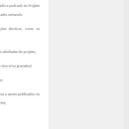
ádio e podcast) do Projeto
dades semanais:
ições técnicas, como os
s atividades do projeto;
o vivo e/ou gravados)
o;
icos a serem publicados no
l FM.