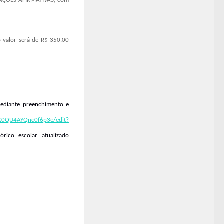
AÇÕES AFIRMATIVAS
, com
o valor será de R$ 350,00
mediante preenchimento e
hK0QU4AYQnc0f6p3e/edit?
rico escolar atualizado