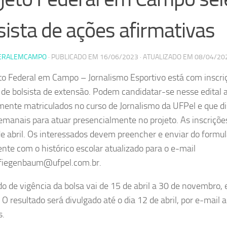
sista de ações afirmativas
ERALEMCAMPO
· PUBLICADO EM
16/06/2023
· ATUALIZADO EM
08/04/20
to Federal em Campo – Jornalismo Esportivo está com inscri
 de bolsista de extensão. Podem candidatar-se nesse edital 
mente matriculados no curso de Jornalismo da UFPel e que 
emanais para atuar presencialmente no projeto. As inscriçõe
de abril. Os interessados devem preencher e enviar do formu
nte com o histórico escolar atualizado para o e-mail
.fiegenbaum@ufpel.com.br.
do de vigência da bolsa vai de 15 de abril a 30 de novembro, 
 O resultado será divulgado até o dia 12 de abril, por e-mail 
s.