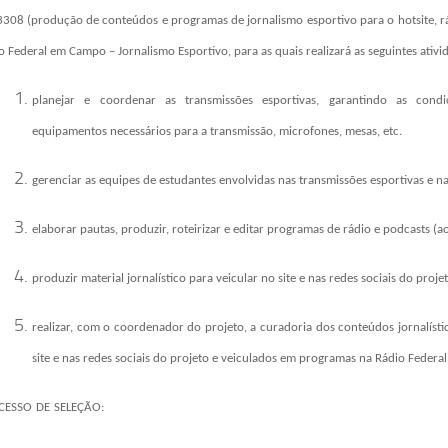
23308 (produção de conteúdos e programas de jornalismo esportivo para o hotsite, r
o Federal em Campo – Jornalismo Esportivo, para as quais realizará as seguintes ativi
planejar e coordenar as transmissões esportivas, garantindo as cond
equipamentos necessários para a transmissão, microfones, mesas, etc.
gerenciar as equipes de estudantes envolvidas nas transmissões esportivas e na
elaborar pautas, produzir, roteirizar e editar programas de rádio e podcasts (a
produzir material jornalístico para veicular no site e nas redes sociais do projet
realizar, com o coordenador do projeto, a curadoria dos conteúdos jornalíst
site e nas redes sociais do projeto e veiculados em programas na Rádio Federa
CESSO
DE
SELEÇÃO: