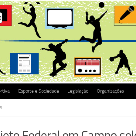
rtiva
Esporte e Sociedade
Legislação
Organizações
S
jeto Federal em Campo sel