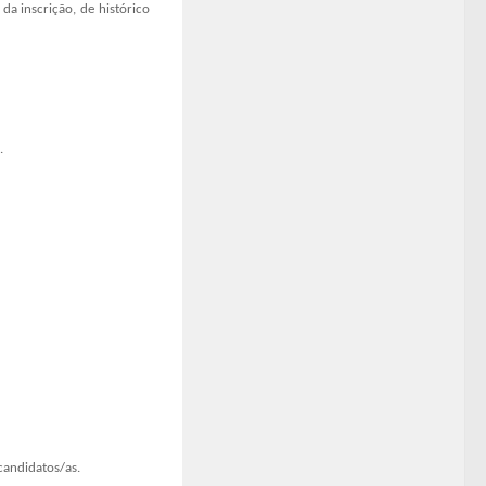
 da inscrição, de
histórico
.
candidatos/as.