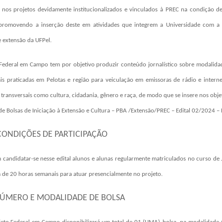
 nos projetos devidamente institucionalizados e vinculados à PREC na condição de
 promovendo a inserção deste em atividades que integrem a Universidade com a
e extensão da UFPel.
Federal em Campo
tem por objetivo produzir conteúdo jornalístico sobre modalida
ais praticadas em Pelotas e região para veiculação em emissoras de rádio e intern
transversais como cultura, cidadania, gênero e raça, de modo que se insere nos objet
e Bolsas de Iniciação à Extensão e Cultura –
PBA /Extensão/PREC – Edital 02/2024 – 
 CONDIÇÕES DE PARTICIPAÇÃO
candidatar-se nesse edital alunos e alunas regularmente matriculados no curso de 
de 20 horas semanais para atuar presencialmente no projeto.
NÚMERO E MODALIDADE DE BOLSA