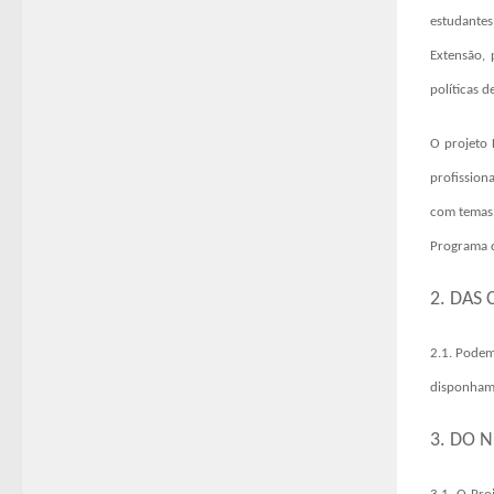
estudantes
Extensão,
políticas d
O projeto
profission
com temas 
Programa d
2. DAS
2.1.
Podem 
disponham 
3. DO 