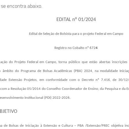
l se encontra abaixo.
EDITAL nº 01/2024
Edital de Seleção de Bolsista para o projeto Federal em Campo
Registro no Cobalto nº 672
4
ação do Projeto
Federal em Campo
, torna
público
que
estão
abertas
inscrições
o
âmbito
do
Programa de Bolsas Acadêmicas (PBA) 2024, na modalidade Iniciaç
dade Extensão Projetos, em conformidade com o Decreto nº 7.416, de 30/12/
 com a Resolução 05/2014 do Conselho Coordenador de Ensino, da Pesquisa e da E
esenvolvimento Institucional (PDI) 2022-2026.
OBJETIVO
 de Bolsas de Iniciação à Extensão e Cultura – PBA /Extensão/PREC objetiva inc