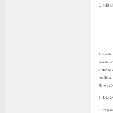
O edita
A Coorden
bolsista
n
submodali
República,
Plano de D
1. DO 
O Programa