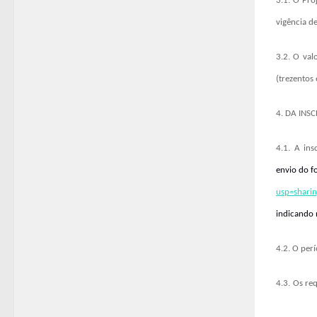
3.1.
O Pro
vigência d
3.2.
O valo
(trezentos
4. DA INS
4.1.
A insc
envio do f
usp=shari
indicando 
4.2.
O perí
4.3.
Os req