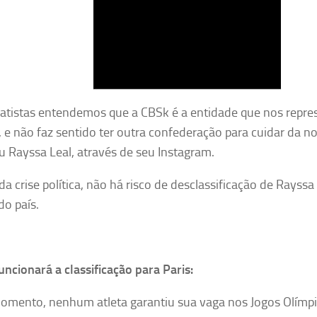
atistas entendemos que a CBSk é a entidade que nos repre
 e não faz sentido ter outra confederação para cuidar da n
u Rayssa Leal, através de seu Instagram.
da crise política, não há risco de desclassificação de Rayssa
do país.
ncionará a classificação para Paris:
omento, nenhum atleta garantiu sua vaga nos Jogos Olímpi