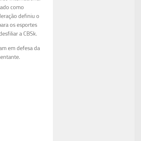
egrado como
deração definiu o
para os esportes
esfiliar a CBSk.
aram em defesa da
entante.