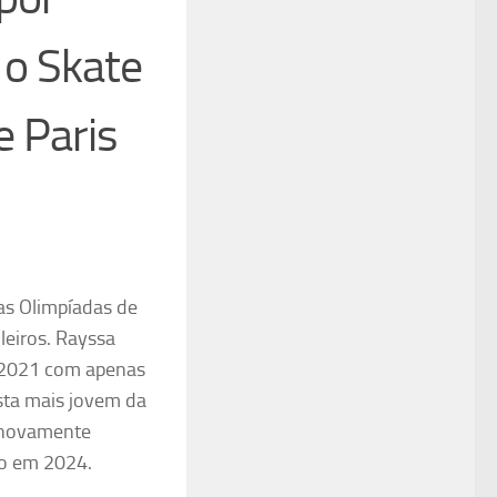
 o Skate
e Paris
as Olimpíadas de
leiros. Rayssa
m 2021 com apenas
sta mais jovem da
o novamente
ro em 2024.