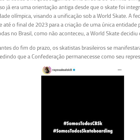
Isso já era uma orientação antiga desde que o skate foi int
ade olímpica, visando a unificação sob a World Skate. A fe
e até o final de 2023 para a criação de uma única entidade 
odas no Brasil, como não aconteceu,
a World Skate decidiu d
ntes do fim do prazo, os skatistas brasileiros se manifest
edindo que a Confederação permanecesse como seu repres