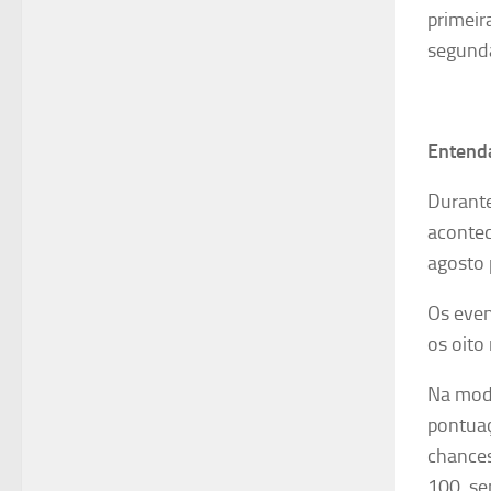
primeir
segunda
Entenda
Durante
acontec
agosto 
Os even
os
oito 
Na moda
pontuaç
chance
100, s