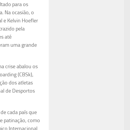
ltado para os
la. Na ocasião,
o
 e Kelvin Hoefler
trazido pela
es até
izeram uma grande
a crise abalou os
oarding (CBSk),
ação dos atletas
nal de Desportos
de cada país que
de patinação, como
pico Internacional