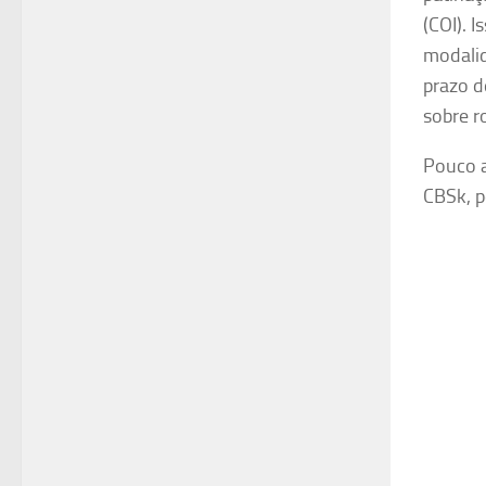
(COI). 
modalid
prazo d
sobre r
Pouco a
CBSk, p