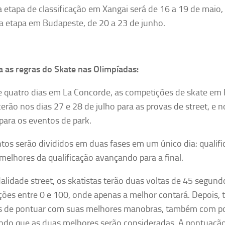
a etapa de classificação em Xangai será de 16 a 19 de maio,
 etapa em Budapeste, de 20 a 23 de junho.
 as regras do Skate nas Olimpíadas:
 quatro dias em La Concorde, as competições de skate em 
erão nos dias 27 e 28 de julho para as provas de street, e n
para os eventos de park.
tos serão divididos em duas fases em um único dia: qualific
melhores da qualificação avançando para a final.
lidade street, os skatistas terão duas voltas de 45 segun
ões entre 0 e 100, onde apenas a melhor contará. Depois, 
s
de pontuar com suas melhores manobras, também com po
endo
que as duas melhores serão consideradas. A pontuação