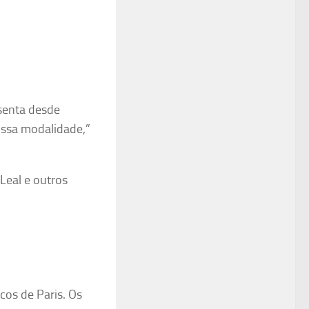
senta desde
ossa modalidade,”
 Leal e outros
cos de Paris.
Os