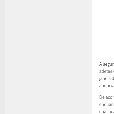
A segun
atletas
janela 
anunci
De acor
enquant
qualifi