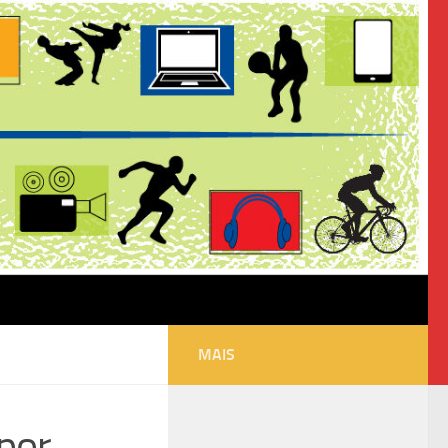
MAIS
 por