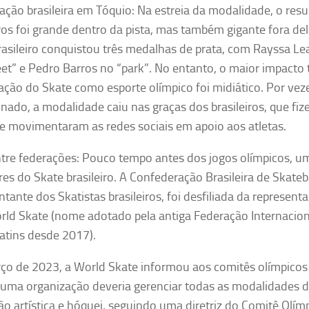
pação brasileira em Tóquio: Na estreia da modalidade, o resu
iros foi grande dentro da pista, mas também gigante fora de
asileiro
conquistou três medalhas de prata, com Rayssa Leal
eet” e Pedro Barros no “park”. No entanto, o maior impacto 
pação do Skate como esporte olímpico foi midiático. Por vez
inado,
a modalidade caiu nas graças dos brasileiros, que f
 e
movimentaram as redes sociais em apoio aos atletas.
ntre federações: Pouco tempo antes dos jogos olímpicos, um
res do Skate brasileiro. A
Confederação Brasileira de Skateb
ntante dos Skatistas brasileiros, foi desfiliada da represent
rld Skate (nome adotado pela antiga Federação Internacio
atins desde 2017).
o de 2023, a World Skate informou aos comitês olímpicos 
uma organização deveria gerenciar todas as modalidades 
ão artística e hóquei, seguindo uma diretriz do Comitê Olím