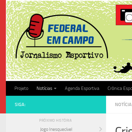
Skip to content
Projeto
Notícias
Agenda Esportiva
Crônica Espo
SIGA:
NOTÍCIA
PRÓXIMO HISTÓRIA
Cri
Jogo Inesquecível