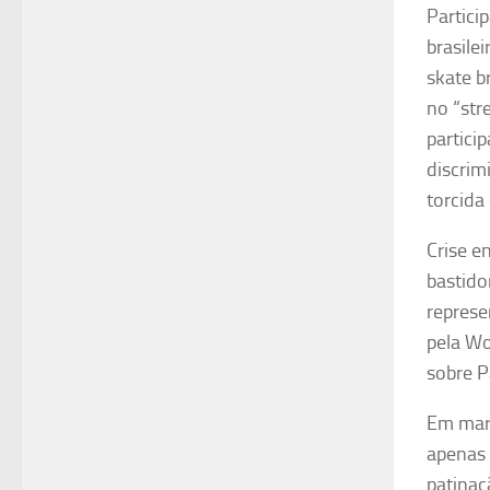
Partici
brasile
skate br
no “str
partici
discrim
torcida
Crise e
bastido
represe
pela
Wo
sobre
P
Em març
apenas 
patinaç