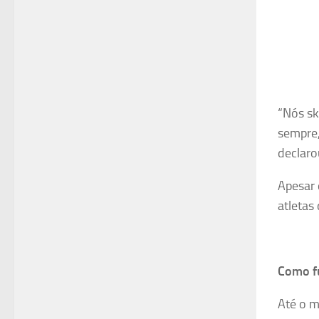
“Nós sk
sempre,
declaro
Apesar 
atletas 
Como fu
Até o m