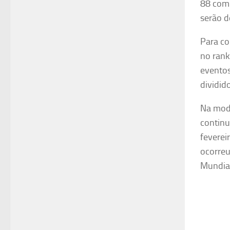
88
comp
serão
d
Para co
no rank
eventos
dividid
Na moda
continu
feverei
ocorreu
Mundial