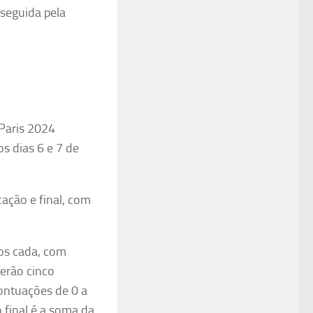
 seguida pela
Paris 2024
os dias 6 e 7 de
ação e final, com
dos cada, com
terão cinco
ntuações de 0 a
 final é a soma da