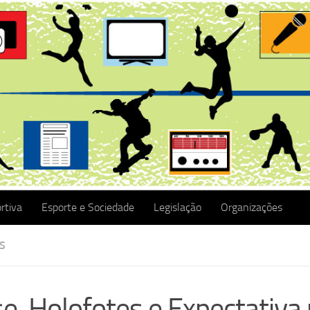
rtiva
Esporte e Sociedade
Legislação
Organizações
S
se, Holofotes e Expectativa