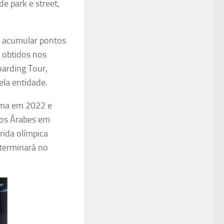
e park e street,
m acumular pontos
 obtidos nos
oarding Tour,
ela entidade.
Roma em 2022 e
dos Árabes em
rida olímpica
 terminará no