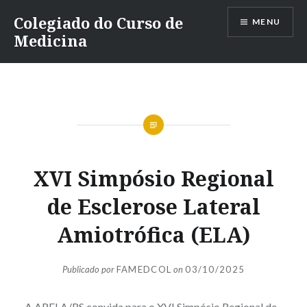
Ir
Colegiado do Curso de
MENU
para
Medicina
conteúdo
XVI Simpósio Regional
de Esclerose Lateral
Amiotrófica (ELA)
Publicado por
FAMEDCOL
on
03/10/2025
A ARELA/RS convida para o XVI Simpósio Regional de