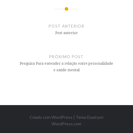
Navegação
de
POST ANTERIOR
Post
Post anterior
PRÓXIMO POST
Pesquisa Para entender a relação entre personalidade
e saúde mental
Criado com WordPress
|
Tema Dyad por
WordPress.com