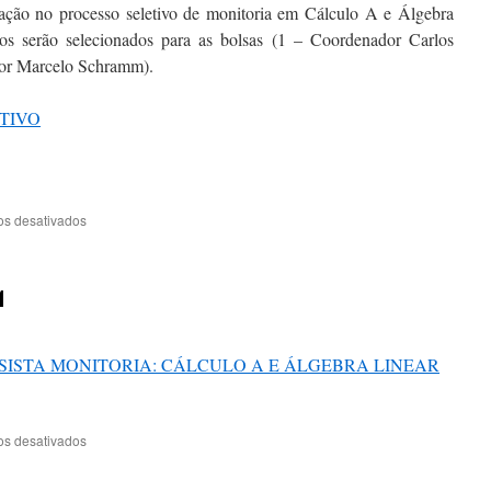
ação no processo seletivo de monitoria em Cálculo A e Álgebra
dos serão selecionados para as bolsas (1 – Coordenador Carlos
or Marcelo Schramm).
TIVO
em
os desativados
Resultado
monitoria
2023/1
1
SISTA MONITORIA: CÁLCULO A E ÁLGEBRA LINEAR
em
os desativados
Edital
monitoria