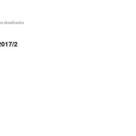
em
os desativados
Monitoria
2018/2
2017/2