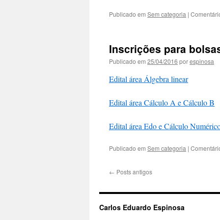
Publicado em
Sem categoria
|
Comentári
Inscrições para bolsa
Publicado em
25/04/2016
por
espinosa
Edital área Álgebra linear
Edital área Cálculo A e Cálculo B
Edital área Edo e Cálculo Numéric
Publicado em
Sem categoria
|
Comentári
←
Posts antigos
Carlos Eduardo Espinosa