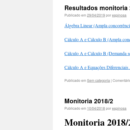
Resultados monitoria
Publicado em
29/04/2019
por
espinosa
Álgebra Linear (Ampla concorrênci
Cálculo A e Cálculo B (Ampla conc
Cálculo A e Cálculo B (Demanda so
Cálculo A e Equações Diferenciais
Publicado em
Sem categoria
|
Comentári
Monitoria 2018/2
Publicado em
10/04/2018
por
espinosa
Monitoria 2018/