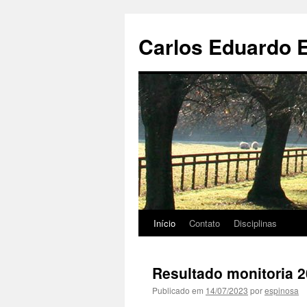
Pular
para
Carlos Eduardo 
o
conteúdo
Início
Contato
Disciplinas
Resultado monitoria 2
Publicado em
14/07/2023
por
espinosa