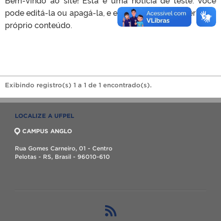
pode editá-la ou apagá-la, e então começar a inserir seu
próprio conteúdo.
Exibindo registro(s) 1 a 1 de 1 encontrado(s).
LOCALIZE A UFPEL
CAMPUS ANGLO
Rua Gomes Carneiro, 01 - Centro
Pelotas - RS, Brasil - 96010-610