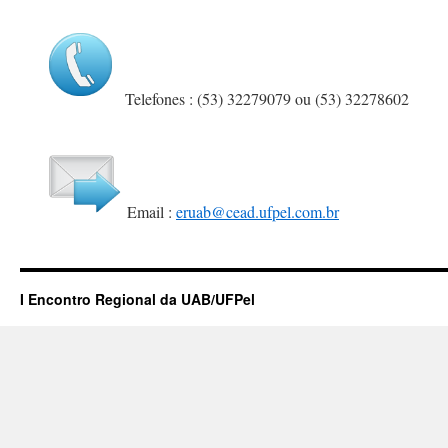
Telefones : (53) 32279079 ou (53) 32278602
Email :
eruab@cead.ufpel.com.br
I Encontro Regional da UAB/UFPel