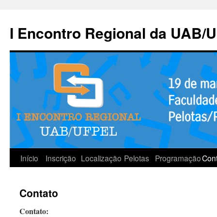
Pular
para
I Encontro Regional da UAB/
o
conteúdo
Início
Inscrição
Localização
Pelotas
Programação
Con
Contato
Contato: