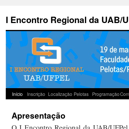
Pular
para
I Encontro Regional da UAB/
o
conteúdo
Início
Inscrição
Localização
Pelotas
Programação
Con
Apresentação
O I Encontro Regional da UAB/UFPel,