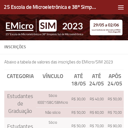
25 Escola de Microeletrônica e 38º Simpósio Sul de Microeletrônica
Skip to content
INSCRIÇÕES
Abaixo a tabela de valores das inscrições do EMicro/SIM 2023
CATEGORIA
VÍNCULO
ATÉ
ATÉ
APÓS
18/05
24/05
24/05
Estudantes
Sócio
R$ 30,00
R$ 40,00
R$ 50,00
IEEE*/SBC/SBMicro
de
Graduação
Não sócio
R$ 50,00
R$ 60,00
R$ 70,00
Sócio
Estudantes
R$ 50,00
R$ 70,00
R$ 90,00