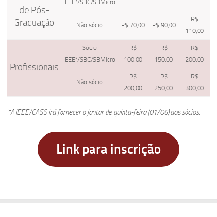
IEEE*/SBC/SBMicro
de Pós-
R$
Graduação
Não sócio
R$ 70,00
R$ 90,00
110,00
Sócio
R$
R$
R$
IEEE*/SBC/SBMicro
100,00
150,00
200,00
Profissionais
R$
R$
R$
Não sócio
200,00
250,00
300,00
*A IEEE/CASS irá fornecer o jantar de quinta-feira (01/06) aos sócios.
Link para inscrição