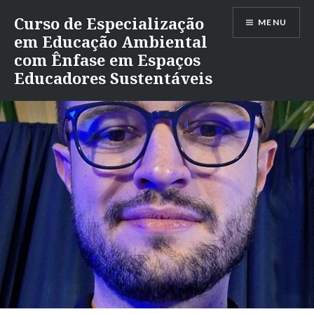
Ir
Curso de Especialização
MENU
para
em Educação Ambiental
conteúdo
com Ênfase em Espaços
Educadores Sustentáveis