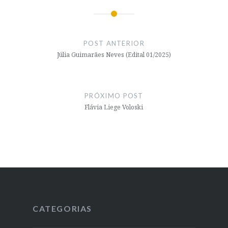
Navegação
de
POST ANTERIOR
Post
Júlia Guimarães Neves (Edital 01/2025)
PRÓXIMO POST
Flávia Liege Voloski
CATEGORIAS