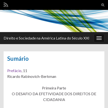
Alte
form
Search for:
de
pesq
Direito e Sociedade na América Latina do Século XXI
Alter
nave
Sumário
Prefácio
, 11
Ricardo Rabinovich-Berkman
Primeira Parte
O DESAFIO DA EFETIVIDADE DOS DIREITOS DE
CIDADANIA