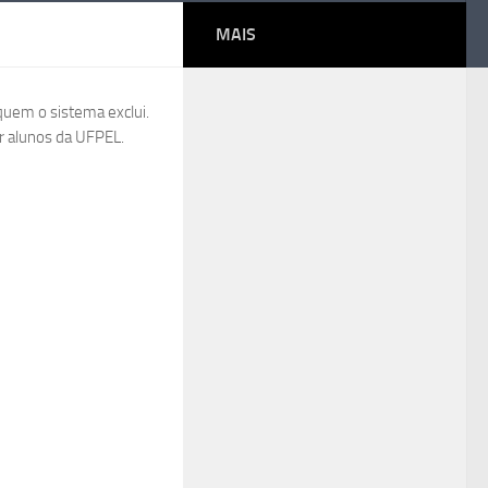
MAIS
 quem o sistema exclui.
r alunos da UFPEL.