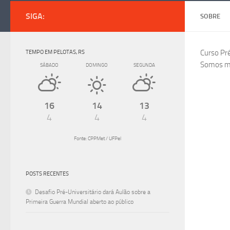
SIGA:
SOBRE
TEMPO EM PELOTAS, RS
Curso Pré
Somos ma
SÁBADO
DOMINGO
SEGUNDA
16
14
13
4
4
4
Fonte: CPPMet / UFPel
POSTS RECENTES
Desafio Pré-Universitário dará Aulão sobre a
Primeira Guerra Mundial aberto ao público