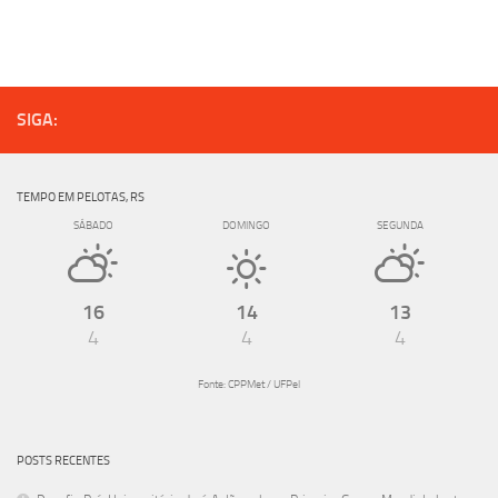
SIGA:
TEMPO EM PELOTAS, RS
SÁBADO
DOMINGO
SEGUNDA
16
14
13
4
4
4
Fonte: CPPMet / UFPel
POSTS RECENTES