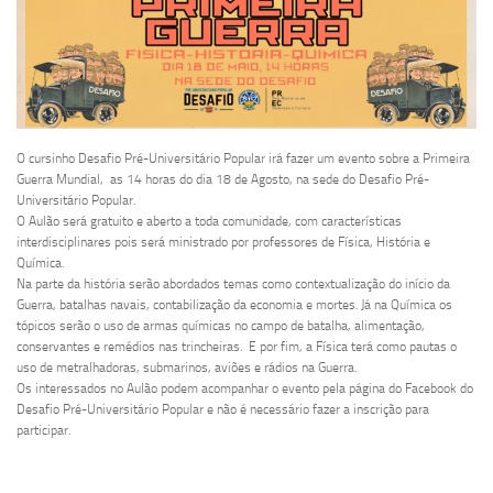
O cursinho Desafio Pré-Universitário Popular irá fazer um evento
sobre a Primeira
Guerra Mundial, as 14 horas do dia 18 de Agosto, na sede do Desafio Pré-
Universitário Popular.
O Aulão será gratuito e aberto a toda comunidade, com características
interdisciplinares pois será ministrado por
professores de Física, História e
Química.
Na parte da história serão abordados temas como contextualização do início da
Guerra, batalhas navais, contabilização da economia e mortes. Já na Química os
tópicos serão o uso de armas químicas no campo de batalha, alimentação,
conservantes e remédios nas trincheiras. E por fim, a Física terá como pautas o
uso de metralhadoras, submarinos, aviões e rádios na Guerra.
Os interessados no Aulão podem acompanhar o evento pela página do Facebook do
Desafio Pré-Universitário Popular e não é necessário fazer a inscrição para
participar.