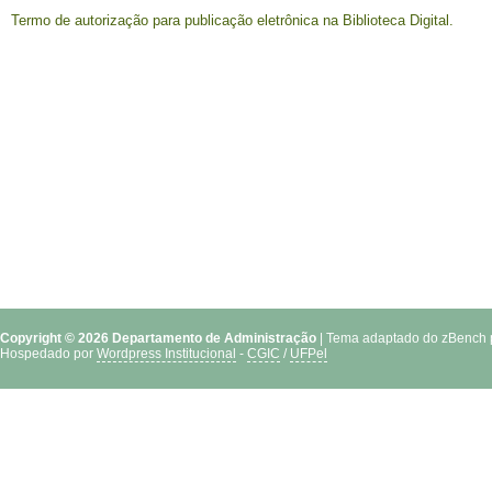
Termo de autorização para publicação eletrônica na Biblioteca Digital.
Copyright © 2026 Departamento de Administração
| Tema adaptado do zBench 
Hospedado por
Wordpress Institucional
-
CGIC
/
UFPel