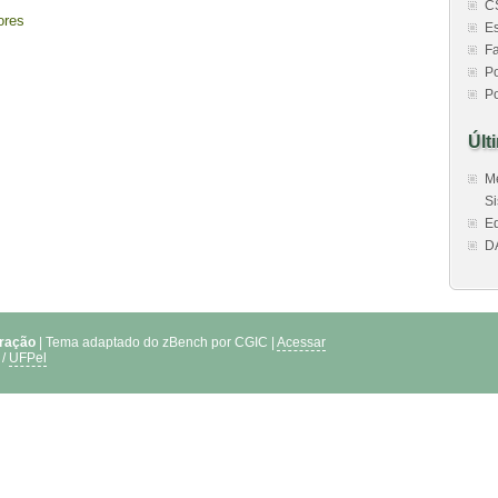
C
ores
Es
Fa
Po
Po
Últ
Me
Si
Ed
D
tração
| Tema adaptado do zBench por CGIC |
Acessar
/
UFPel