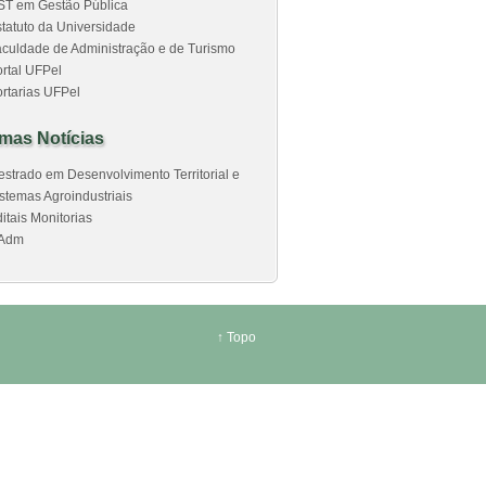
ST em Gestão Pública
tatuto da Universidade
culdade de Administração e de Turismo
rtal UFPel
rtarias UFPel
imas Notícias
strado em Desenvolvimento Territorial e
stemas Agroindustriais
itais Monitorias
Adm
↑
Topo