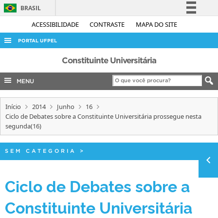
BRASIL
Simplifique!
ACESSIBILIDADE
CONTRASTE
MAPA DO SITE
Comunica BR
PORTAL UFPEL
Participe
ACESSO À INFORMAÇÃO
Constituinte Universitária
Acesso à informação
AUDITORIA
MENU
Legislação
COBALTO
Canais
Início
2014
Junho
16
CONCURSOS
Ciclo de Debates sobre a Constituinte Universitária prossegue nesta
EDITAIS
segunda(16)
INTERNACIONAL
SEM CATEGORIA
>
OUVIDORIA
PORTARIAS
Ciclo de Debates sobre a
TELEFONES
Constituinte Universitária