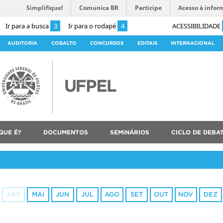
Simplifique!
Comunica BR
Participe
Acesso à infor
Ir para a busca
3
Ir para o rodapé
4
ACESSIBILIDADE
AUDITORIA
COBALTO
CONCURSOS
EDITAIS
INTERNACIONAL
QUE É?
DOCUMENTOS
SEMINÁRIOS
CICLO DE DEBA
ABR
MAI
JUN
JUL
AGO
SET
OUT
NOV
DEZ