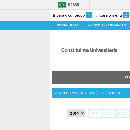
BRASIL
Ir para o conteúdo
1
Ir para o menu
2
PORTAL UFPEL
ACESSO À INFORMAÇÃO
Constituinte Universitária
O 
ARQUIVO DE 26/05/2014
JAN
FEV
MAR