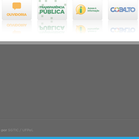
o por
SGTIC / UFPel
.