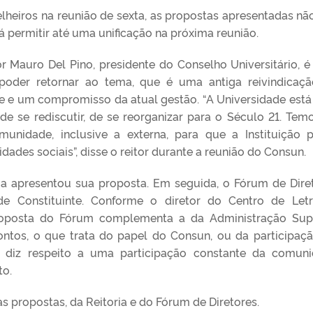
lheiros na reunião de sexta, as propostas apresentadas nã
rá permitir até uma unificação na próxima reunião.
or Mauro Del Pino, presidente do Conselho Universitário, 
 poder retornar ao tema, que é uma antiga reivindicaç
 e um compromisso da atual gestão. “A Universidade est
 de se rediscutir, de se reorganizar para o Século 21. Tem
munidade, inclusive a externa, para que a Instituição 
idades sociais”, disse o reitor durante a reunião do Consun.
ia apresentou sua proposta. Em seguida, o Fórum de Dire
de Constituinte. Conforme o diretor do Centro de Let
roposta do Fórum complementa a da Administração Supe
ntos, o que trata do papel do Consun, ou da participaç
 diz respeito a uma participação constante da comun
to.
s propostas, da Reitoria e do Fórum de Diretores.