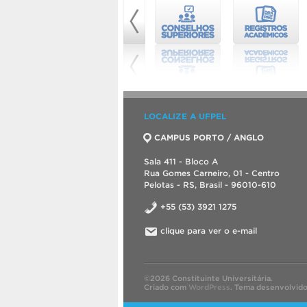
LOCALIZE A UFPEL
CAMPUS PORTO / ANGLO
Sala 411 - Bloco A
Rua Gomes Carneiro, 01 - Centro
Pelotas - RS, Brasil - 96010-610
+55 (53) 3921 1275
clique para ver o e-mail
©2026 Constituinte Universitária.
Criado com
WordPress
.
Tema desenvolvid