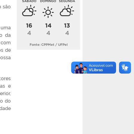
SÁBADO
DOMINGO
SEGUNDA
o são
16
14
13
é uma
4
4
4
ão da
á com
Fonte: CPPMet / UFPel
os de
possa
tores
ras e
rior,
ão do
idade