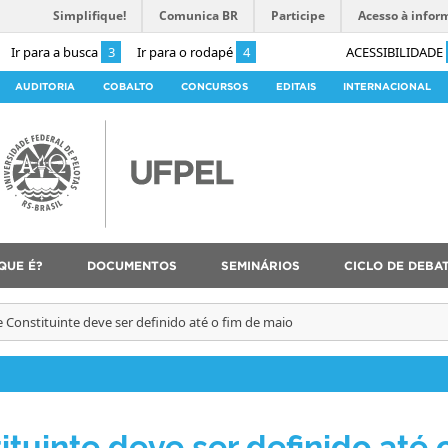
Simplifique!
Comunica BR
Participe
Acesso à infor
Ir para a busca
3
Ir para o rodapé
4
ACESSIBILIDADE
AUDITORIA
COBALTO
CONCURSOS
EDITAIS
INTERNACIONAL
QUE É?
DOCUMENTOS
SEMINÁRIOS
CICLO DE DEBA
 Constituinte deve ser definido até o fim de maio
tuinte deve ser definido até 