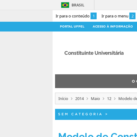
BRASIL
Ir para o conteúdo
1
Ir para o menu
2
PORTAL UFPEL
ACESSO À INFORMAÇÃO
Constituinte Universitária
O 
Início
2014
Maio
12
Modelo de
SEM CATEGORIA
>
Modelo de Consti