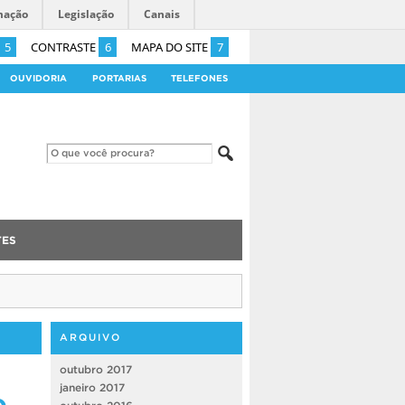
mação
Legislação
Canais
5
CONTRASTE
6
MAPA DO SITE
7
OUVIDORIA
PORTARIAS
TELEFONES
TES
ARQUIVO
outubro 2017
o
janeiro 2017