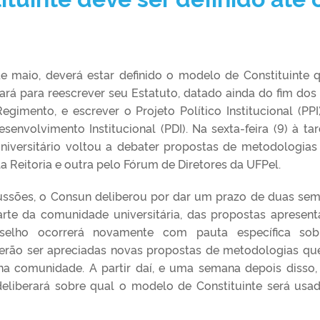
de maio, deverá estar definido o modelo de Constituinte 
zará para reescrever seu Estatuto, datado ainda do fim dos
egimento, e escrever o Projeto Político Institucional (PPI
senvolvimento Institucional (PDI). Na sexta-feira (9) à tar
niversitário voltou a debater propostas de metodologias
a Reitoria e outra pelo Fórum de Diretores da UFPel.
cussões, o Consun deliberou por dar um prazo de duas se
arte da comunidade universitária, das propostas apresent
selho ocorrerá novamente com pauta específica sob
oderão ser apreciadas novas propostas de metodologias qu
na comunidade. A partir daí, e uma semana depois disso
 deliberará sobre qual o modelo de Constituinte será usa