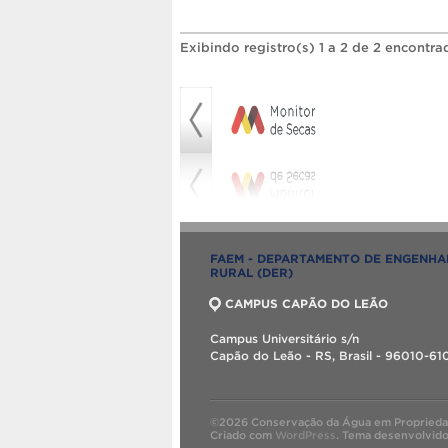
Exibindo registro(s) 1 a 2 de 2 encontra
FAEM - DEPARTAMENTO DE ENGENHA
RURAL (DER)
CAMPUS CAPÃO DO LEÃO
Campus Universitário s/n
Capão do Leão - RS, Brasil - 96010-61
©2026 Conservação da Água em Propriedad
Criado com
WordPress
.
Tema desenvolvid