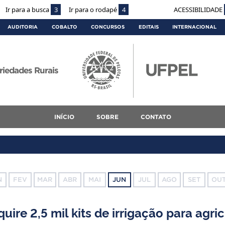
Ir para a busca
3
Ir para o rodapé
4
ACESSIBILIDADE
AUDITORIA
COBALTO
CONCURSOS
EDITAIS
INTERNACIONAL
iedades Rurais
INÍCIO
SOBRE
CONTATO
N
FEV
MAR
ABR
MAI
JUN
JUL
AGO
SET
OU
ire 2,5 mil kits de irrigação para agric