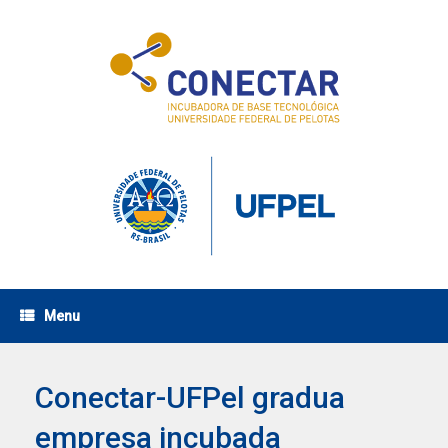
Skip
to
content
Menu
Conectar-UFPel gradua
empresa incubada