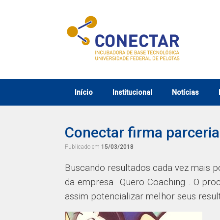
Skip
to
content
Início
Institucional
Notícias
Conectar firma parcer
Publicado em
15/03/2018
Buscando resultados cada vez mais po
da empresa ¨Quero Coaching¨. O pro
assim potencializar melhor seus resul