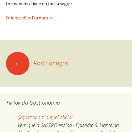
formandos clique no link a seguir
Orientações Formatura
Navegação
←
Posts antigos
por
posts
TikTok da Gastronomia
@gastronomiaufpel.oficial
Vem que a GASTRO ensina - Episódio 9: Manteiga