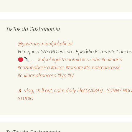
TikTok da Gastronomia
@gastronomiaufpel.oficial
Vem que a GASTRO ensina - Episódio 6: Tomate Concas
. . .
#ufpel
#gastronomia
#cozinha
#culinaria
#cozinhabasica
#dicas
#tomate
#tomateconcassé
#culinariafrancesa
#fyp
#fy
♬ vlog, chill out, calm daily life(1370843) - SUNNY HO
STUDIO
TikTok da Gastronomia