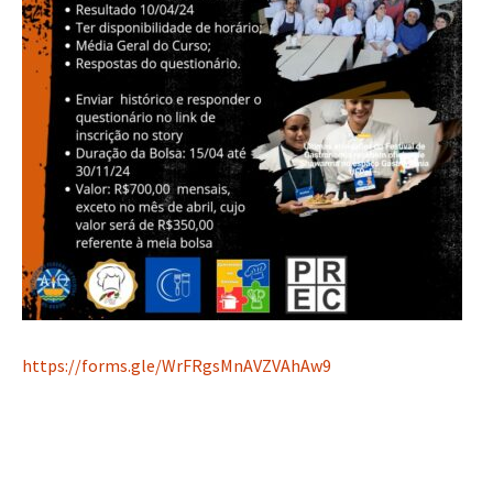
https://forms.gle/WrFRgsMnAVZVAhAw9