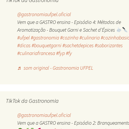
@gastronomiaufpel.oficial
Vem que a GASTRO ensina - Episódio 4: Métodos de
Aromatização - Bouquet Garni e Sachet d’Épices
#ufpel
#gastronomia
#cozinha
#culinaria
#cozinhabasi
#dicas
#bouquetgarni
#sachetdepices
#saborizantes
#culinariafrancesa
#fyp
#fy
♬ som original - Gastronomia UFPEL
TikTok da Gastronomia
@gastronomiaufpel.oficial
Vem que a GASTRO ensina - Episódio 2: Branqueament