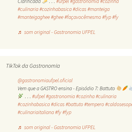
Clarificada
. . .
#ufpel
#gastronomia
#cozinha
#culinaria
#cozinhabasica
#dicas
#manteiga
#manteigaghee
#ghee
#façavocêmesmo
#fyp
#fy
♬ som original - Gastronomia UFPEL
TikTok da Gastronomia
@gastronomiaufpel.oficial
Vem que a GASTRO ensina - Episódio 7: Battuto
. . .
#ufpel
#gastronomia
#cozinha
#culinaria
#cozinhabasica
#dicas
#battuto
#tempero
#caldosesop
#culinariaitaliana
#fy
#fyp
♬ som original - Gastronomia UFPEL