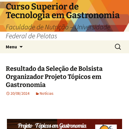
Pular
Curso Superior de
para
Tecnologia em Gastronomia
o
conteúdo
Faculdade de Nutrição – Universidade
Federal de Pelotas
Pesquis
Menu
por:
Resultado da Seleção de Bolsista
Organizador Projeto Tópicos em
Gastronomia
20/08/2024
Notícias