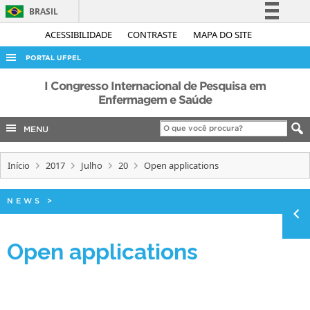
BRASIL
Simplifique!
ACESSIBILIDADE
CONTRASTE
MAPA DO SITE
Comunica BR
PORTAL UFPEL
Participe
ACESSO À INFORMAÇÃO
I Congresso Internacional de Pesquisa em
Acesso à informação
Enfermagem e Saúde
AUDITORIA
Legislação
MENU
COBALTO
Canais
CONCURSOS
Início
2017
Julho
20
Open applications
EDITAIS
INTERNACIONAL
NEWS
>
OUVIDORIA
Open applications
PORTARIAS
TELEFONES