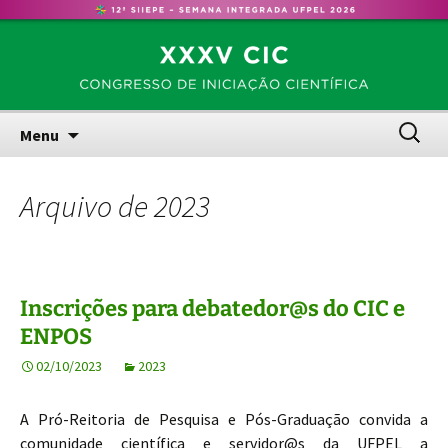
Congresso de Iniciação Científica – UFPel
Pular
CIC
para
o
conteúdo
Pesquis
Menu
por:
Arquivo de 2023
Inscrições para debatedor@s do CIC e
ENPOS
02/10/2023
2023
A Pró-Reitoria de Pesquisa e Pós-Graduação convida a
comunidade científica e servidor@s da UFPEL a