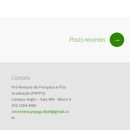
Navegação
→
Posts recentes
por
posts
Contato
Pró-Reitoria de Pesquisa e Pós-
Graduação (PRPPG)
Campus Anglo – Sala 409 – Bloco A
(53) 3284-4080
secretaria.prppg.ufpel@gmail.co
m