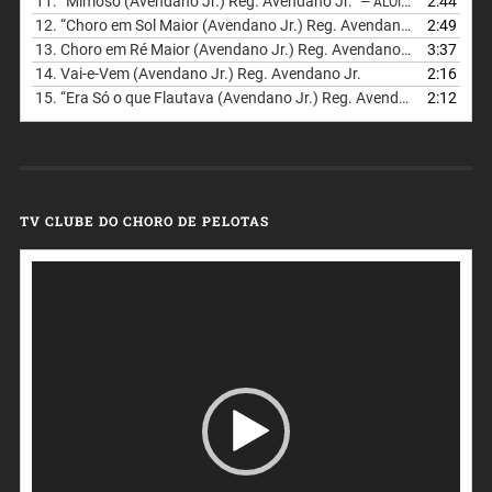
11.
“Mimoso (Avendano Jr.) Reg. Avendano Jr.”
2:44
— ALOIM SOARES/ROBERVAL/NOGUEIRA/ZEZINHO DO PANDEIRO
12.
“Choro em Sol Maior (Avendano Jr.) Reg. Avendano Jr.”
2:49
— ALOIM
13.
Choro em Ré Maior (Avendano Jr.) Reg. Avendano Jr.
3:37
14.
Vai-e-Vem (Avendano Jr.) Reg. Avendano Jr.
2:16
15.
“Era Só o que Flautava (Avendano Jr.) Reg. Avendano Jr.”
2:12
— ALO
TV CLUBE DO CHORO DE PELOTAS
Tocador
de
vídeo