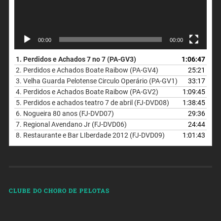
00:00
00:00
1. Perdidos e Achados 7 no 7 (PA-GV3)
1:06:47
2. Perdidos e Achados Boate Raibow (PA-GV4)
25:21
3. Velha Guarda Pelotense Circulo Operário (PA-GV1)
33:17
4. Perdidos e Achados Boate Raibow (PA-GV2)
1:09:45
5.
Perdidos e achados teatro 7 de abril (FJ-DVD08)
1:38:45
6.
Nogueira 80 anos (FJ-DVD07)
29:36
7.
Regional Avendano Jr (FJ-DVD06)
24:44
8.
Restaurante e Bar LIberdade 2012 (FJ-DVD09)
1:01:43
CLUBE DO CHORO DE PELOTAS