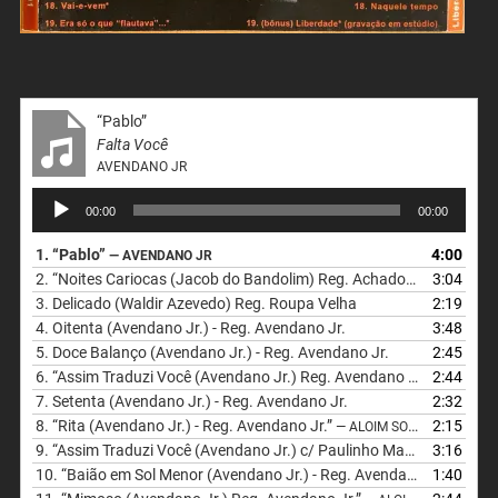
“Pablo”
Falta Você
AVENDANO JR
Tocador
00:00
00:00
de
áudio
1.
“Pablo”
4:00
— AVENDANO JR
2.
“Noites Cariocas (Jacob do Bandolim) Reg. Achados e Perdidos”
3:04
3.
Delicado (Waldir Azevedo) Reg. Roupa Velha
2:19
4.
Oitenta (Avendano Jr.) - Reg. Avendano Jr.
3:48
5.
Doce Balanço (Avendano Jr.) - Reg. Avendano Jr.
2:45
6.
“Assim Traduzi Você (Avendano Jr.) Reg. Avendano Jr.”
2:44
— ALOIM 
7.
Setenta (Avendano Jr.) - Reg. Avendano Jr.
2:32
8.
“Rita (Avendano Jr.) - Reg. Avendano Jr.”
2:15
— ALOIM SOARES/ROBERVAL/NOGUEIRA/ZEZINHO DO PANDEIRO
9.
“Assim Traduzi Você (Avendano Jr.) c/ Paulinho Martins”
3:16
— PA-G/
10.
“Baião em Sol Menor (Avendano Jr.) - Reg. Avendano Jr.”
1:40
— ALO