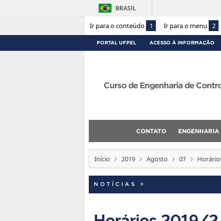
BRASIL
Ir para o conteúdo
1
Ir para o menu
2
PORTAL UFPEL
ACESSO À INFORMAÇÃO
Curso de Engenharia de Contr
CONTATO
ENGENHARIA
Início
2019
Agosto
07
Horário
NOTÍCIAS
>
Horários 2019/2