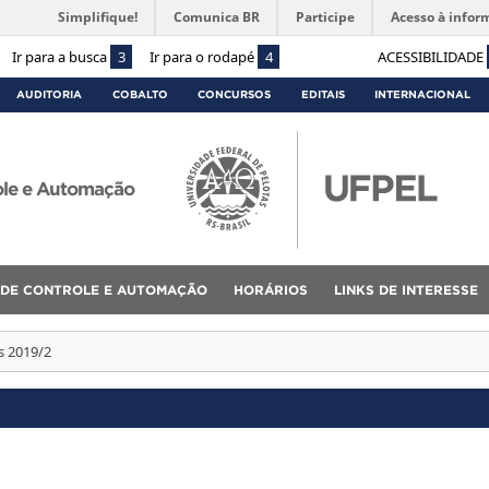
Simplifique!
Comunica BR
Participe
Acesso à infor
Ir para a busca
3
Ir para o rodapé
4
ACESSIBILIDADE
AUDITORIA
COBALTO
CONCURSOS
EDITAIS
INTERNACIONAL
ole e Automação
 DE CONTROLE E AUTOMAÇÃO
HORÁRIOS
LINKS DE INTERESSE
s 2019/2