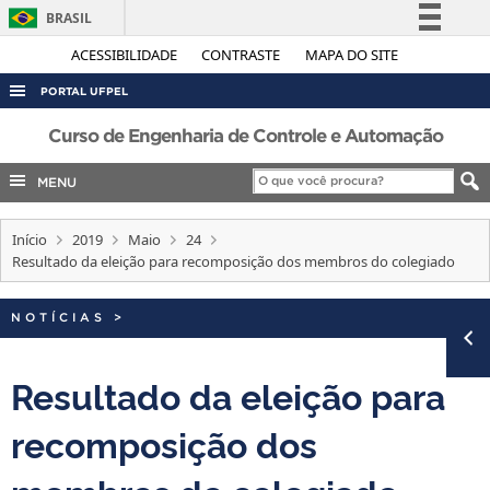
BRASIL
Simplifique!
ACESSIBILIDADE
CONTRASTE
MAPA DO SITE
Comunica BR
PORTAL UFPEL
Participe
ACESSO À INFORMAÇÃO
Curso de Engenharia de Controle e Automação
Acesso à informação
AUDITORIA
MENU
Legislação
COBALTO
Canais
Início
2019
Maio
24
CONCURSOS
Resultado da eleição para recomposição dos membros do colegiado
EDITAIS
INTERNACIONAL
NOTÍCIAS
>
OUVIDORIA
Resultado da eleição para
PORTARIAS
recomposição dos
TELEFONES