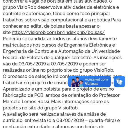
concorrer a vaga de bolsista em suas atividades. O
grupo VisioRob desenvolve atividades de eletrônica e
controle e automação, tendo como foco principal
trabalhos sobre visão computacional e a robótica.Para
conhecer ao edital de bolsas basta acessar o
site
https://visiorob.com.br/index.php/bolsas/
Poderão se candidatar todos os alunos devidamente
matriculados nos cursos de Engenharia Eletrônica e
Engenharia de Controle e Automação da Universidade
Federal de Pelotas de qualquer semestre. As inscrições
vão de 03/05/2019 a 07/05/2019 e podem ser
realizadas online no próprio site do grupo VisioRob.
O processo de seleção irá contemplar um bolsista para
trabalhar no projeto de ensino Colocando em Prática o
Aprendizado e um bolsista para o projeto de ensino
Fabricação de PCB, ambos de orientação do Professor
Marcelo Lemos Rossi. Mais informações sobre os
projetos no site do grupo VisioRob.
A avaliação será realizada através da análise de
currículo, entrevista (dia 08/05/2019 – quarta-feira) e
pontuação extra dado a algumas condições do