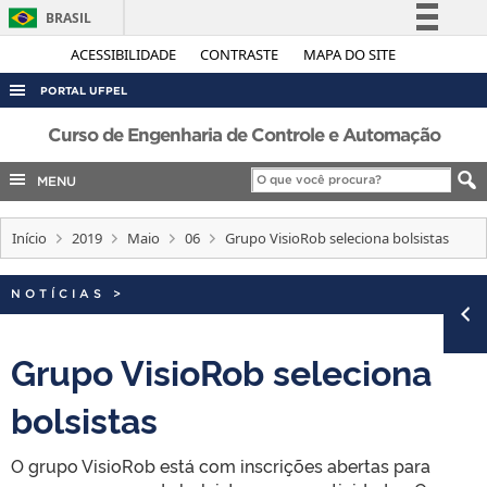
BRASIL
Simplifique!
ACESSIBILIDADE
CONTRASTE
MAPA DO SITE
Comunica BR
PORTAL UFPEL
Participe
ACESSO À INFORMAÇÃO
Curso de Engenharia de Controle e Automação
Acesso à informação
AUDITORIA
MENU
Legislação
COBALTO
Canais
Início
2019
Maio
06
Grupo VisioRob seleciona bolsistas
CONCURSOS
EDITAIS
NOTÍCIAS
>
INTERNACIONAL
OUVIDORIA
Grupo VisioRob seleciona
PORTARIAS
bolsistas
TELEFONES
O grupo VisioRob está com inscrições abertas para