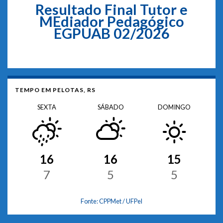
Resultado Final Tutor e
MEdiador Pedagógico
EGPUAB 02/2026
TEMPO EM PELOTAS, RS
SEXTA
SÁBADO
DOMINGO
16
16
15
7
5
5
Fonte: CPPMet / UFPel