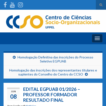
Alte
form
Search for:
de
pesq
Alter
nave
Homologação Definitiva das inscrições do Processo
Seletivo EGPUAB
Homologação das inscrições dos representantes titulares e
suplentes do Conselho do Centro do CCSO
EDITAL EGPUAB 01/2026 –
JUN
PROFESSOR FORMADOR
08
RESULTADO FINAL
Arquivado sob
Notícias