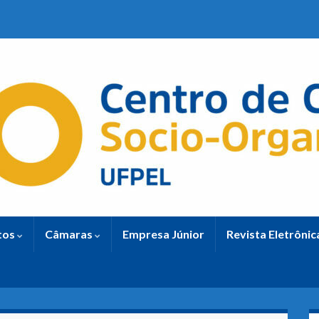
tos
Câmaras
Empresa Júnior
Revista Eletrôni