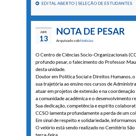
EDITAL ABERTO | SELEÇÃO DE ESTUDANTES
NOTA DE PESAR
ABR
13
Arquivado sob
Notícias
O Centro de Ciências Socio-Organizacionais (C
profundo pesar, o falecimento do Professor Maur
desta unidade.
Doutor em Política Social e Direitos Humanos, 
sua trajetória ao ensino nos cursos de Administr
atuar em projetos de extensão e na coordenaçã
a comunidade acadêmica e o desenvolvimento re
Sua dedicação, competência e espírito colabora
CCSO lamenta profundamente a perda de um cole
Em sinal de respeito e solidariedade, informamos
O velório está sendo realizado no Cemitério São 
terça-feira.