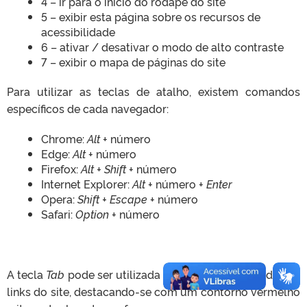
4 – ir para o início do rodapé do site
5 – exibir esta página sobre os recursos de
acessibilidade
6 – ativar / desativar o modo de alto contraste
7 – exibir o mapa de páginas do site
Para utilizar as teclas de atalho, existem comandos
específicos de cada navegador:
Chrome:
Alt
+ número
Edge:
Alt
+ número
Firefox:
Alt + Shift
+ número
Internet Explorer:
Alt
+ número +
Enter
Opera:
Shift + Escape
+ número
Safari:
Option
+ número
A tecla
Tab
pode ser utilizada para navegar por todos os
links do site, destacando-se com um contorno vermelho