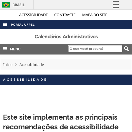
BRASIL
Simplifique!
ACESSIBILIDADE
CONTRASTE
MAPA DO SITE
Comunica BR
PORTAL UFPEL
Participe
ACESSO À INFORMAÇÃO
Calendários Administrativos
Acesso à informação
AUDITORIA
MENU
Legislação
COBALTO
Canais
Início
Acessibilidade
CONCURSOS
EDITAIS
ACESSIBILIDADE
INTERNACIONAL
OUVIDORIA
PORTARIAS
Este site implementa as principais
TELEFONES
recomendações de acessibilidade