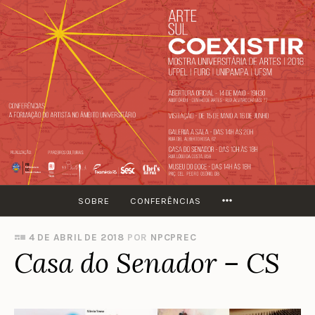
Ir
para
conteúdo
MORE
SOBRE
CONFERÊNCIAS
4 DE ABRIL DE 2018
POR
NPCPREC
Casa do Senador – CS